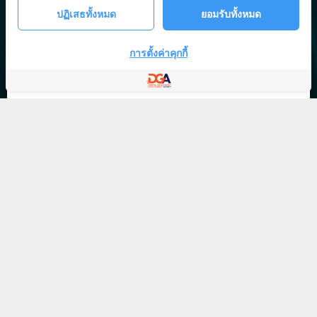
ปฏิเสธทั้งหมด
ยอมรับทั้งหมด
การตั้งค่าคุกกี้
ทำไมต้อง DGA Digital ID ?
ระบบพิสูจน์และยืนยันตัวตนทางดิจิทัล (DGA Digital ID) นอกจาก
จะทำหน้าที่ในการตรวจสอบการเข้าใช้งานระบบต่างๆแล้ว ยังมี
เทคโนโลยีที่เรียกว่า "OpenID" ที่จะทำให้ผู้ใช้งานสามารถเข้าใช้
งานระบบต่างๆ ได้โดยที่ไม่ต้องล็อกอินซ้ำ (Single Sign-On) อีก
ด้วย