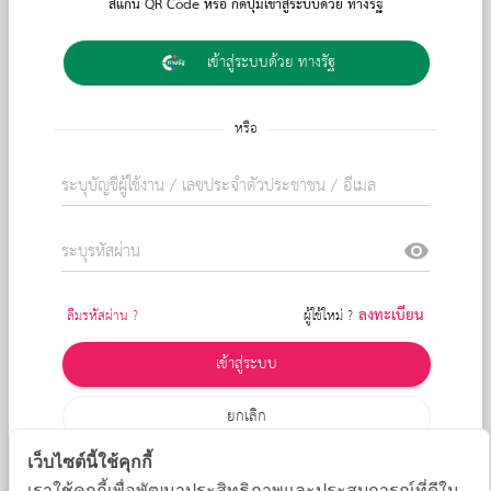
สแกน QR Code หรือ กดปุ่มเข้าสู่ระบบด้วย ทางรัฐ
เข้าสู่ระบบด้วย ทางรัฐ
หรือ
visibility
ลงทะเบียน
ลืมรหัสผ่าน ?
ผู้ใช้ใหม่ ?
เข้าสู่ระบบ
ยกเลิก
เว็บไซต์นี้ใช้คุกกี้
หรือ
เราใช้คุกกี้เพื่อพัฒนาประสิทธิภาพและประสบการณ์ที่ดีใน