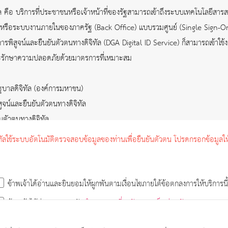
ัล คือ บริการที่ประชาชนหรือเจ้าหน้าที่ของรัฐสามารถเข้าถึงระบบเทคโนโลยีสา
 หรือระบบงานภายในของภาครัฐ (Back Office) แบบรวมศูนย์ (Single Sign-On: 
ริการพิสูจน์และยืนยันตัวตนทางดิจิทัล (DGA Digital ID Service) ก็สามารถเข้าใช
และรักษาความปลอดภัยด้วยมาตรการที่เหมาะสม
ฐบาลดิจิทัล (องค์การมหาชน)
ิสูจน์และยืนยันตัวตนทางดิจิทัล
นตัวตนทางดิจิทัล
ามดังต่อไปนี้
ทัลใช้ระบบอัตโนมัติตรวจสอบข้อมูลของท่านเพื่อยืนยันตัวตน โปรดกรอกข้อมูลให
ะเบียนผ่านช่องทางต่าง ๆ ที่ผู้ให้บริการกำหนด โดยการสมัครใช้บริการจะไม่เสียค่าใช
หรือลงทะเบียนเป็นที่เรียบร้อยแล้ว
ายละเอียดที่เกี่ยวข้องกับผู้ใช้บริการตามความเป็นจริง เพื่อประโยชน์แก่การใช้บริ
ข้าพเจ้าได้อ่านและยินยอมให้ผูกพันตามเงื่อนไขภายใต้ข้อตกลงการให้บริการนี้
่ชัดเจน ไม่ถูกต้อง หรือเป็นข้อมูลเท็จ ไม่ว่าผู้ใช้บริการจะให้ข้อมูลนั้นด้วยความ
ข้าพเจ้าได้อ่านและยอมรับ
คำประกาศเกี่ยวกับความเป็นส่วนตัว (Privacy Not
ดยมิพักต้องบอกกล่าวล่วงหน้า
ต้องทำการยืนยันตัวบุคคลโดยใช้ e-Mail หรือหมายเลขบัตรประจำตัวประชาชน 13 