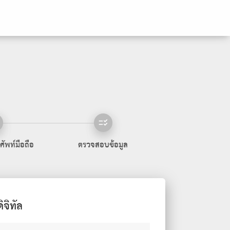
checklist_rtl
ศัพท์มือถือ
ตรวจสอบข้อมูล
จิทัล